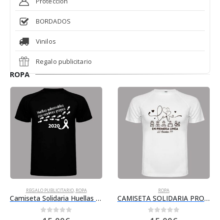
Protección
BORDADOS
Vinilos
Regalo publicitario
ROPA
REGALO PUBLICITARIO
,
ROPA
ROPA
Camiseta Solidaria Huellas Negra
CAMISETA SOLIDARIA PROFESIONES BLANCA
0
out of 5
0
out of 5