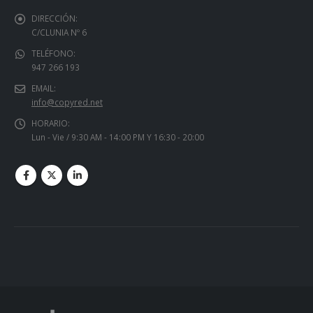
DIRECCIÓN:
C/CLUNIA Nº 6
TELÉFONO:
947 266 193
EMAIL:
info@copyred.net
HORARIO:
Lun - Vie / 9:30 AM - 14:00 PM Y 16:30 - 20:00