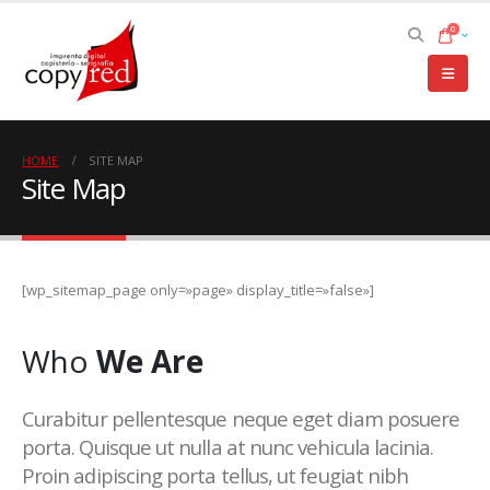
0
HOME
SITE MAP
Site Map
[wp_sitemap_page only=»page» display_title=»false»]
Who
We Are
Curabitur pellentesque neque eget diam posuere
porta. Quisque ut nulla at nunc vehicula lacinia.
Proin adipiscing porta tellus, ut feugiat nibh